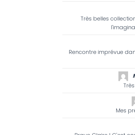
Très belles collectio
l'imagina
Rencontre imprévue dans 
Très
Mes pré