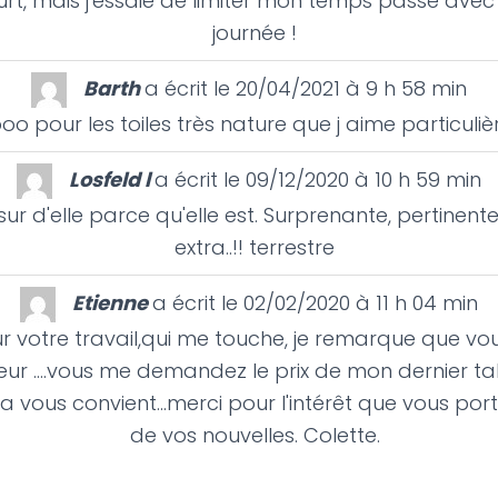
ourt, mais j'essaie de limiter mon temps passé ave
journée !
Barth
a écrit le
20/04/2021
à
9 h 58 min
oo pour les toiles très nature que j aime particuli
Losfeld l
a écrit le
09/12/2020
à
10 h 59 min
ur d'elle parce qu'elle est. Surprenante, pertinente 
extra..!! terrestre
Etienne
a écrit le
02/02/2020
à
11 h 04 min
ur votre travail,qui me touche, je remarque que vou
r ....vous me demandez le prix de mon dernier tabl
la vous convient...merci pour l'intérêt que vous por
de vos nouvelles. Colette.