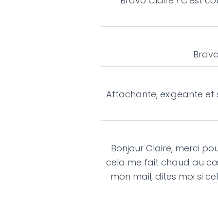
Bravo Claire ! C'est c
Bravo
Attachante, exigeante et s
Bonjour Claire, merci po
cela me fait chaud au cœu
mon mail, dites moi si ce