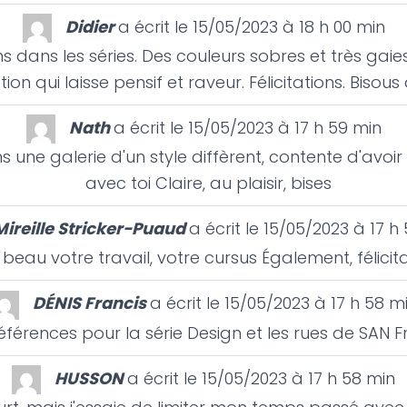
Didier
a écrit le
15/05/2023
à
18 h 00 min
ns dans les séries. Des couleurs sobres et très gai
tion qui laisse pensif et raveur. Félicitations. Bisous
Nath
a écrit le
15/05/2023
à
17 h 59 min
une galerie d'un style diffèrent, contente d'avo
avec toi Claire, au plaisir, bises
Mireille Stricker-Puaud
a écrit le
15/05/2023
à
17 h
 beau votre travail, votre cursus Également, félicita
DÉNIS Francis
a écrit le
15/05/2023
à
17 h 58 m
férences pour la série Design et les rues de SAN F
HUSSON
a écrit le
15/05/2023
à
17 h 58 min