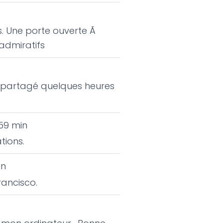
es. Une porte ouverte Ã
 admiratifs
ir partagé quelques heures
 59 min
tions.
in
rancisco.