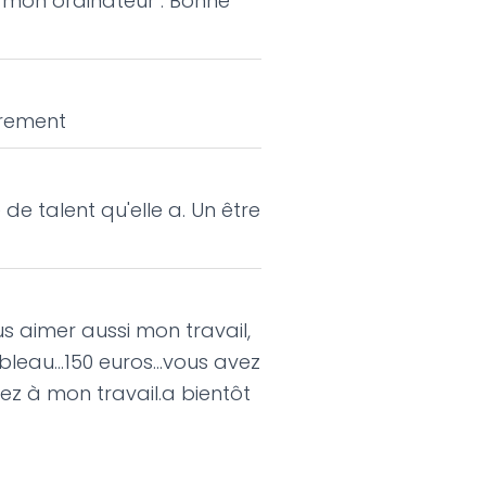
c mon ordinateur . Bonne
èrement
de talent qu'elle a. Un être
s aimer aussi mon travail,
eau...150 euros...vous avez
tez à mon travail.a bientôt